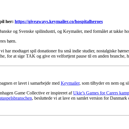
pil her:
https://giveaways.keymailer.co/hospitalheroes
nske og Svenske spilindustri, og Keymailer, med formålet at takke hos
eres børn.
 og vi har modtaget spil donationer fra små indie studier, nostalgiske børne
e, for at sige TAK og give en velfortjent pause til en anden branche, h
agnen er lavet i samarbejde med
Keymailer
, som tilbyder en nem og sik
hagen Game Collective er inspireret af
Ukie’s Games for Carers kamp
taspelsbranschen
, besluttede vi at lave en samlet version for Danmark